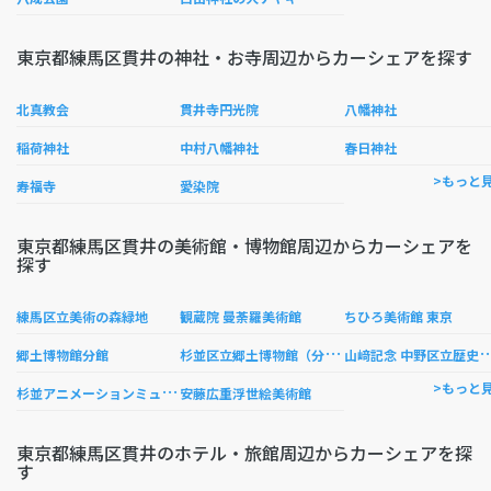
東京都練馬区貫井の神社・お寺周辺からカーシェアを探す
北真教会
貫井寺円光院
八幡神社
稲荷神社
中村八幡神社
春日神社
>もっと
寿福寺
愛染院
東京都練馬区貫井の美術館・博物館周辺からカーシェアを
探す
練馬区立美術の森緑地
観蔵院 曼荼羅美術館
ちひろ美術館 東京
杉
並区立郷土博物館（分館）
﨑記念 中野区立歴史
郷土博物館分館
杉
並アニメーションミュージアム
>もっと
安藤広重浮世絵美術館
東京都練馬区貫井のホテル・旅館周辺からカーシェアを探
す