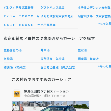
パレスホテル武蔵野寮
ゲストハウス風民
ホテルカデンツァ光が丘
Ｅｎｚｏ ＴＯＫＹＯ Ａ
ゆもとや旅館東京案内所
阿智川グループ東京営業
Ｇ
ＲＩＰ ＨＯＵＳＥ ＴＯＫＹＯ
>もっと
ホテル南楽
東京都練馬区貫井の温泉周辺からカーシェアを探す
豊島園庭の湯
井草湯
豊宏湯
久松湯
天然温泉 久松湯
極楽湯 和光店
>もっと
極楽湯 （和光店）
おふろの王様 （光が丘店）
この付近でおすすめのカーシェア
練馬区田柄５丁目ステーション
東京都練馬区田柄５丁目６ー５