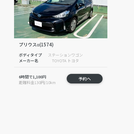
プリウスα(1574)
ボディタイプ
ステーションワゴン
メーカー名
TOYOTA トヨタ
6時間で1,100円
予約へ
距離料金130円/10km