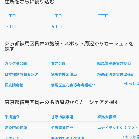
住所をさらに絞り込む
一丁目
二丁目
三丁目
四丁目
五丁目
東京都練馬区貫井の施設・スポット周辺からカーシェアを
探す
ガラクタ公園
貫井公園
練馬警察署貫井交番
日本結婚情報センター
練馬貫井郵便局
練馬消防署貫井出張所
練
馬区立心身障害者福祉センター
>もっと
円光院会館
東京都練馬区貫井の名所周辺からカーシェアを探す
千川通り
谷原の庚申塔
練馬大根碑
ナイテッドシネマ 
愛染院の梵鐘
相原家薬医門
>もっと
八成公園
白山神社の大ケヤキ