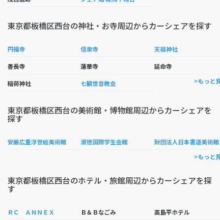
東京都板橋区西台の神社・お寺周辺からカーシェアを探す
円福寺
信泉寺
天祖神社
善長寺
蓮華寺
延命寺
>もっと
稲荷神社
七観世音教会
東京都板橋区西台の美術館・博物館周辺からカーシェアを
探す
安藤広重浮世絵美術館
淑徳国際学生会館
財団法人日本書道美術館
>もっと
東京都板橋区西台のホテル・旅館周辺からカーシェアを探
す
ＲＣ ＡＮＮＥＸ
Ｂ＆Ｂなごみ
高島平ホテル