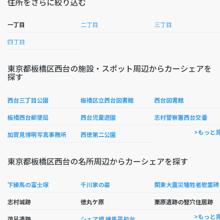
住所をさらに絞り込む
一丁目
二丁目
三丁目
四丁目
東京都板橋区西台の施設・スポット周辺からカーシェアを
探す
西台三丁目公園
板橋区立西台図書館
西台図書館
板橋西台郵便局
西台児童遊園
志村警察署西台交番
>もっと
加賀見博明写真事務所
西徳第二公園
東京都板橋区西台の名所周辺からカーシェアを探す
下練馬の富士塚
千川家の墓
関東大震災犠牲者慰霊碑
志村城跡
徳丸ケ原
栗原遺跡の竪穴住居跡
>もっと
茂呂遺跡
シェア畑 練馬平和台