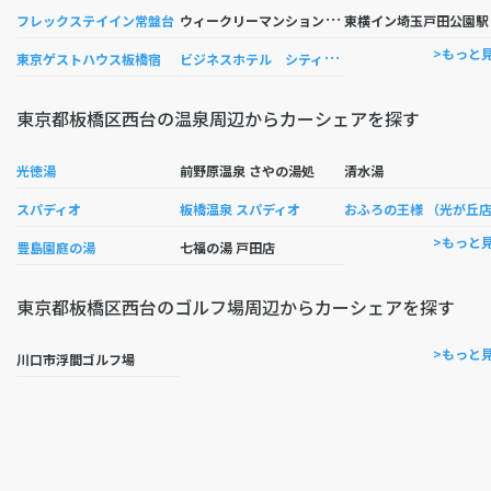
ウ
ィークリーマンション池袋北
横
フレックステイイン常盤台
ビ
ジネスホテル シティポート
>もっと
東京ゲストハウス板橋宿
東京都板橋区西台の温泉周辺からカーシェアを探す
光徳湯
前野原温泉 さやの湯処
清水湯
スパディオ
板橋温泉 スパディオ
おふろの王様 （光が丘
>もっと
豊島園庭の湯
七福の湯 戸田店
東京都板橋区西台のゴルフ場周辺からカーシェアを探す
>もっと
川口市浮間ゴルフ場