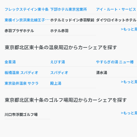
フレックステイイン東十条
下部ホテル東京営業所
アイ・ルート・サービス
東
横イン京浜東北線王子駅北口
イワ
ホテルミッドイン赤羽駅前
>もっと
赤羽プラザホテル
ホテル赤羽
東京都北区東十条の温泉周辺からカーシェアを探す
金星湯
えびす湯
やすらぎの湯 ニュー椿
板橋温泉 スパディオ
スパディオ
清水湯
>もっと
東京染井温泉 サクラ
殿上湯
東京都北区東十条のゴルフ場周辺からカーシェアを探す
>もっと
川口市浮間ゴルフ場