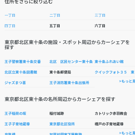
住所をさらに絞り込む
一丁目
二丁目
三丁目
四丁目
五丁目
六丁目
東京都北区東十条の施設・スポット周辺からカーシェアを
探す
王子警察署東十条交番
北区 区民センター東十条
東十条ふれあい館
イ
北区立東十条図書館
東十条郵便局
>もっと
ジャズまつ喜
王子消防署東十条出張所
東京都北区東十条の名所周辺からカーシェアを探す
王子稲荷の坂
稲付城跡
カトリック赤羽教会
王子子育地蔵尊
東京都北区役所
橋戸の子育地蔵尊
>もっと
音無橋
加賀前田家下屋敷跡