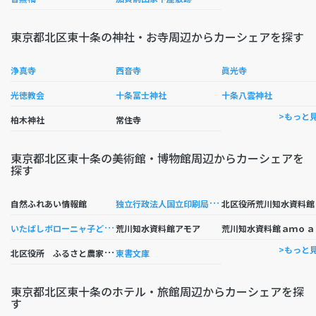
東京都北区東十条の神社・お寺周辺からカーシェアを探す
浄真寺
西音寺
眞光寺
光徳教会
十条冨士神社
十条八雲神社
>もっと
柏木神社
常住寺
東京都北区東十条の美術館・博物館周辺からカーシェアを
探す
独
立行政法人国立印刷局お札と切手の博物館
自然ふれあい情報館
北区役所荒川知水資料館
い
たばしボローニャ子ども絵本館
荒川知水資料館アモア
荒川知水資料館ａｍｏａ
北
区役所 ふるさと農家体験館
>もっと
東書文庫
東京都北区東十条のホテル・旅館周辺からカーシェアを探
す