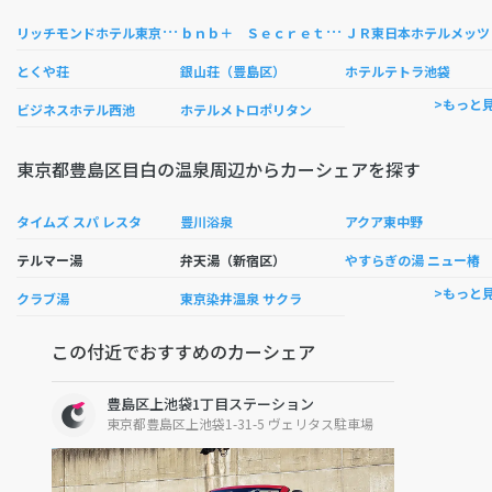
リ
ッチモンドホテル東京目白
ｂ
ｎｂ＋ ＳｅｃｒｅｔＢａｓｅＭｅｊｉｒｏ
Ｒ
とくや荘
銀山荘（豊島区）
ホテルテトラ池袋
>もっと
ビジネスホテル西池
ホテルメトロポリタン
東京都豊島区目白の温泉周辺からカーシェアを探す
タイムズ スパ レスタ
豊川浴泉
アクア東中野
テルマー湯
弁天湯（新宿区）
やすらぎの湯 ニュー椿
>もっと
クラブ湯
東京染井温泉 サクラ
この付近でおすすめのカーシェア
豊島区上池袋1丁目ステーション
東京都豊島区上池袋1-31-5 ヴェリタス駐車場