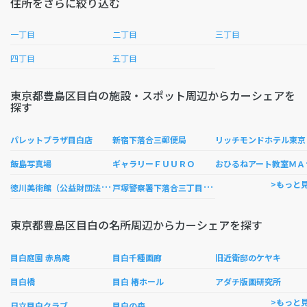
住所をさらに絞り込む
一丁目
二丁目
三丁目
四丁目
五丁目
東京都豊島区目白の施設・スポット周辺からカーシェアを
探す
ッ
パレットプラザ目白店
新宿下落合三郵便局
ひる
飯島写真場
ギャラリーＦＵＵＲＯ
徳
川美術館（公益財団法人） 東京事務所
戸
塚警察署下落合三丁目駐在所
>もっと
東京都豊島区目白の名所周辺からカーシェアを探す
目白庭園 赤鳥庵
目白千種画廊
旧近衛邸のケヤキ
目白橋
目白 椿ホール
アダチ版画研究所
>もっと
日立目白クラブ
目白の森