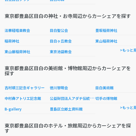
東京都豊島区目白の神社・お寺周辺からカーシェアを探す
法華経唱楽教会
目白聖公会
豊坂稲荷神社
稲荷神社
目白ヶ丘教会
東山稲荷神社
>もっと
東山藤稲荷神社
東京池袋教会
東京都豊島区目白の美術館・博物館周辺からカーシェアを
探す
吉村順三記念ギャラリー
徳川黎明会
目白美術館
公
益財団法人アダチ伝統木版画技術保存財団 常設展示場
中村彝アトリエ記念館
切手の博物館
>もっと
B-gallery
豊島区立郷土資料館
東京都豊島区目白のホテル・旅館周辺からカーシェアを探
す