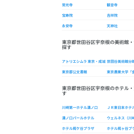
常光寺
観音寺
宝寿院
吉祥院
永安寺
天神社
東京都世田谷区宇奈根の美術館・
探す
アトリエシムラ 東京・成城
東京都公文書館
東京都世田谷区宇奈根のホテル・
す
川崎第一ホテル溝ノ口
溝ノ口パールホテル
ウェルネス（川
ホテル梶ケ谷プラザ
ホテル梶ヶ谷プ