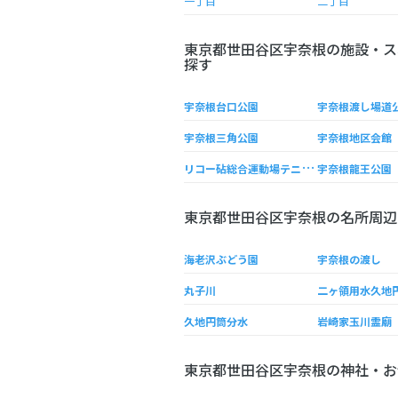
一丁目
二丁目
東京都世田谷区宇奈根の施設・ス
探す
宇奈根台口公園
宇奈根渡し場道
宇奈根三角公園
宇奈根地区会館
リ
コー砧総合運動場テニスコート
宇奈根龍王公園
東京都世田谷区宇奈根の名所周辺
海老沢ぶどう園
宇奈根の渡し
丸子川
二ヶ領用水久地
久地円筒分水
岩崎家玉川霊廟
東京都世田谷区宇奈根の神社・お