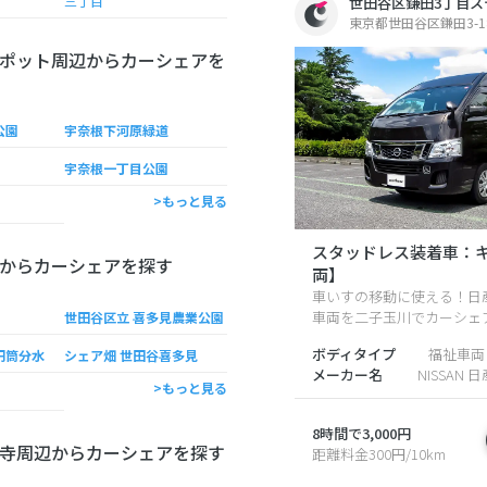
三丁目
世田谷区鎌田3丁目ス
東京都世田谷区鎌田3-18
ポット周辺からカーシェアを
公園
宇奈根下河原緑道
宇奈根一丁目公園
>もっと見る
スタッドレス装着車：
からカーシェアを探す
両】
車いすの移動に使える！日
車両を二子玉川でカーシェ
世田谷区立 喜多見農業公園
ボディタイプ
福祉車両
円筒分水
シェア畑 世田谷喜多見
メーカー名
NISSAN 日
>もっと見る
8時間で3,000円
寺周辺からカーシェアを探す
距離料金300円/10km