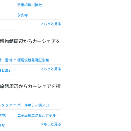
宇奈根氷川神社
永安寺
>もっと見る
博物館周辺からカーシェアを
世
田谷美術館分館 清川泰次記念ギャラリー
樫尾俊雄発明記念館
東
京農業大学「食と農」の博物館
>もっと見る
旅館周辺からカーシェアを探
Ｊ
Ｒ東日本ホテルメッツ溝ノ口
パールホテル溝ノ口
二
子玉川エクセルホテル東急
崎市）
>もっと見る
ラザ