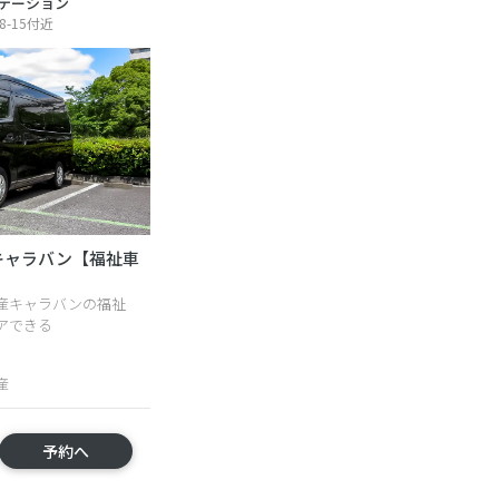
テーション
-15付近
キャラバン【福祉車
産キャラバンの福祉
アできる
産
予約へ