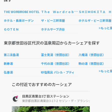
Ｔ
ｈｅ Ｗａｒｄｒｏｂｅ Ｈｏｓｔｅｌ ＦＯＲＥＳＴ Ｓｈｉｍｏｋｉｔａｚａｗａ
ＨＩ
THE WORDROBE HOTEL
ホテル・長泉ガーデン
ザ・ビー三軒茶屋
ホテルザ・ビー三軒茶屋
>もっと
ＧＯＴＥＮ
ホテルサーブ渋谷
東京都世田谷区代沢の温泉周辺からカーシェアを探す
第二淡島湯
富士見湯（世田谷区）
八幡湯（世田谷区）
新寿湯
千代の湯（世田谷区）
駒の湯（世田谷区）
>もっと
弘善湯
砂塩風呂 パシル・プティ
この付近でおすすめのカーシェア
目黒区青葉台3丁目ステーション
東京都目黒区青葉台3-17-2 セゾン・デ・ブランシェ青葉台駐車場