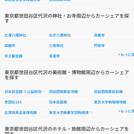
東京都世田谷区代沢の神社・お寺周辺からカーシェアを探
す
北澤八幡神社
北沢八幡神社
森巖寺
森巌寺
三宿神社
円泉寺
>もっと
京王観音講
真竜寺
東京都世田谷区代沢の美術館・博物館周辺からカーシェア
を探す
日
本民芸館《 公益財団法人 》
旧前田候爵邸洋館
旧前田侯爵邸和館
世田谷233
日本民藝館
東京大学駒場博物館
東
京大学教養学部駒場博物館（美術博物館と自然科学博物館）
>もっと
古賀政男音楽博物館
東京都世田谷区代沢のホテル・旅館周辺からカーシェアを
探す