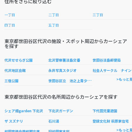
住所をさらに絞り込む
一丁目
二丁目
三丁目
四丁目
五丁目
東京都世田谷区代沢の施設・スポット周辺からカーシェア
を探す
代沢せせらぎ公園
北沢警察署淡島交番
世田谷淡島郵便局
代沢地区会館
永井写真スタジオ
社会人サークル ナイン
世
田谷区立 池之上青少年会館
>もっと
三宿公園
東京都世田谷区代沢の名所周辺からカーシェアを探す
シェア畑garden 下北沢
下北沢ガーデン
下代田児童遊園
ザ スズナリ
石川湯
登録文化財 萩原家住宅
>もっと
前田育徳会尊經閣文庫
旧前田家本邸