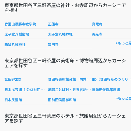
東京都世田谷区三軒茶屋の神社・お寺周辺からカーシェア
を探す
竹園山最勝寺教学院
正蓮寺
真竜庵
太子堂八幡広場
太子堂八幡神社
善光寺
>もっと
駒留八幡神社
宗円寺
東京都世田谷区三軒茶屋の美術館・博物館周辺からカーシ
ェアを探す
世
田谷美術館分館 向井潤吉アトリエ館
ID（世田谷ものづ
世田谷233
日
本民芸館《 公益財団法人 》
地
球ことば村・世界言語博物館
旧前田候爵邸洋館
>もっと
日本民藝館
旧前田侯爵邸和館
東京都世田谷区三軒茶屋のホテル・旅館周辺からカーシェ
アを探す