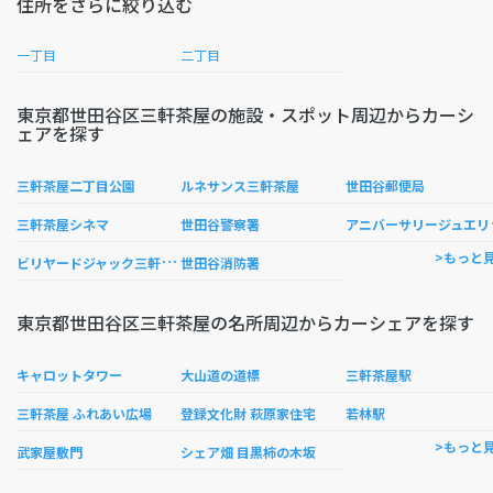
住所をさらに絞り込む
一丁目
二丁目
東京都世田谷区三軒茶屋の施設・スポット周辺からカーシ
ェアを探す
三軒茶屋二丁目公園
ルネサンス三軒茶屋
世田谷郵便局
ニバーサリ
三軒茶屋シネマ
世田谷警察署
ビ
リヤードジャック三軒茶屋店
>もっと
世田谷消防署
東京都世田谷区三軒茶屋の名所周辺からカーシェアを探す
キャロットタワー
大山道の道標
三軒茶屋駅
三軒茶屋 ふれあい広場
登録文化財 萩原家住宅
若林駅
>もっと
武家屋敷門
シェア畑 目黒柿の木坂