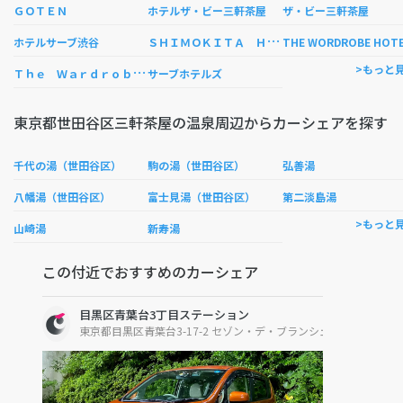
ＧＯＴＥＮ
ホテルザ・ビー三軒茶屋
ザ・ビー三軒茶屋
Ｓ
ＨＩＭＯＫＩＴＡ ＨＯＳＴＥＬ
ホテルサーブ渋谷
THE WORDROBE HOT
Ｔ
ｈｅ Ｗａｒｄｒｏｂｅ Ｈｏｓｔｅｌ ＦＯＲＥＳＴ Ｓｈｉｍｏｋｉｔａｚａｗａ
>もっと
サーブホテルズ
東京都世田谷区三軒茶屋の温泉周辺からカーシェアを探す
千代の湯（世田谷区）
駒の湯（世田谷区）
弘善湯
八幡湯（世田谷区）
富士見湯（世田谷区）
第二淡島湯
>もっと
山崎湯
新寿湯
この付近でおすすめのカーシェア
目黒区青葉台3丁目ステーション
東京都目黒区青葉台3-17-2 セゾン・デ・ブランシェ青葉台駐車場