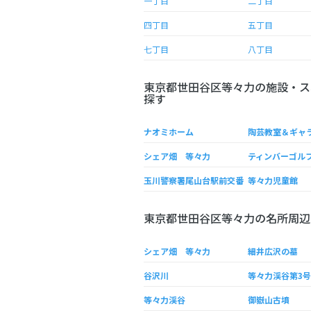
一丁目
二丁目
四丁目
五丁目
七丁目
八丁目
東京都世田谷区等々力の施設・ス
探す
ナオミホーム
シェア畑 等々力
ティンバーゴル
玉川警察署尾山台駅前交番
等々力児童館
東京都世田谷区等々力の名所周辺
シェア畑 等々力
細井広沢の墓
谷沢川
等々力渓谷第3
等々力渓谷
御嶽山古墳