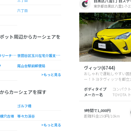
三丁目
目黒区八雲1丁目ステ
東京都目黒区八雲1-7-
六丁目
ポット周辺からカーシェアを
陶
芸教室＆ギャラリーチルコロ
世
田谷区玉川在宅介護支援センター
フ
尾山台駅前郵便局
ヴィッツ(6744)
おしゃれで運転しやすい国
>もっと見る
ー！トヨタヴィッツを都立大学
ボディタイプ
コンパク
からカーシェアを探す
メーカー名
TOYOTA 
ゴルフ橋
9時間で1,000円
距離料金150円/10km
号横穴古墳
等々力渓谷
>もっと見る