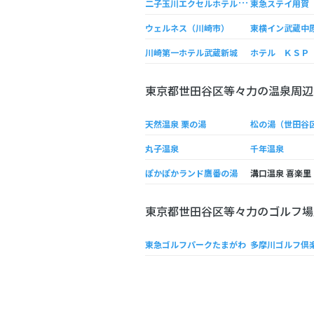
二
子玉川エクセルホテル東急
東急ステイ用賀
ウェルネス（川崎市）
東横イン武蔵中
川崎第一ホテル武蔵新城
ホテル ＫＳＰ
東京都世田谷区等々力の温泉周辺
天然温泉 栗の湯
松の湯（世田谷
丸子温泉
千年温泉
ぽかぽかランド鷹番の湯
溝口温泉 喜楽里
東京都世田谷区等々力のゴルフ場
東急ゴルフパークたまがわ
多摩川ゴルフ倶