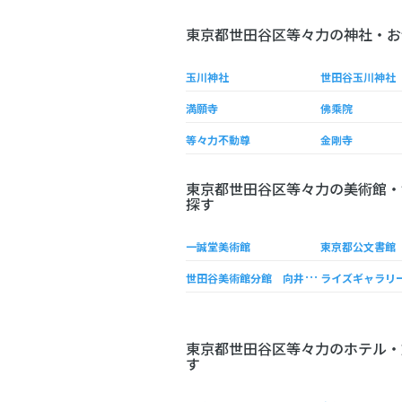
東京都世田谷区等々力の神社・お
玉川神社
世田谷玉川神社
満願寺
佛乘院
等々力不動尊
金剛寺
東京都世田谷区等々力の美術館・
探す
一誠堂美術館
東京都公文書館
世
田谷美術館分館 向井潤吉アトリエ館
ライズギャラリ
東京都世田谷区等々力のホテル・
す