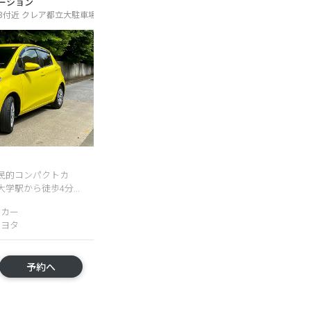
ーション
23付近 クレア都立大駐車場
民的コンパクトカ
駅から徒歩4分...
トカー
トヨタ
予約へ