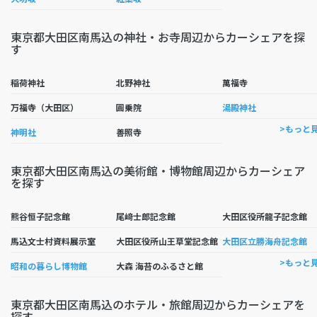
東京都大田区南馬込の神社・お寺周辺からカーシェアを探
す
稲荷神社
北野神社
萬福寺
万福寺（大田区）
圓乗院
湯殿神社
>もっと
神明社
善照寺
東京都大田区南馬込の美術館・博物館周辺からカーシェア
を探す
熊谷恒子記念館
尾﨑士郎記念館
大田区役所龍子記念館
馬込文士村資料展示室
大田区役所山王草堂記念館
大田区立勝海舟記念館
>もっと
昭和の暮らし博物館
大森 海苔のふるさと館
東京都大田区南馬込のホテル・旅館周辺からカーシェアを
探す