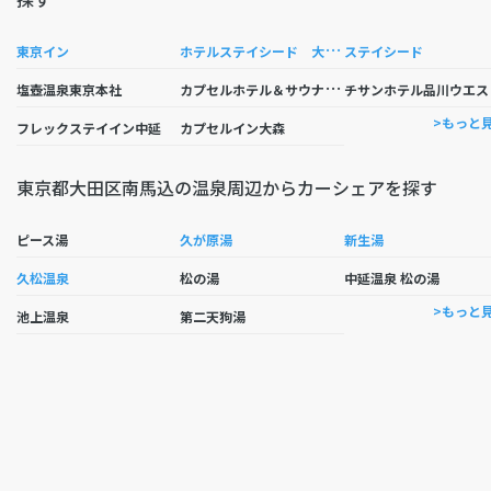
ホ
テルステイシード 大田馬込駅前
東京イン
ステイシード
カ
プセルホテル＆サウナ みづほ
塩壺温泉東京本社
チサンホテル品川ウエス
>もっと
フレックステイイン中延
カプセルイン大森
東京都大田区南馬込の温泉周辺からカーシェアを探す
ピース湯
久が原湯
新生湯
久松温泉
松の湯
中延温泉 松の湯
>もっと
池上温泉
第二天狗湯