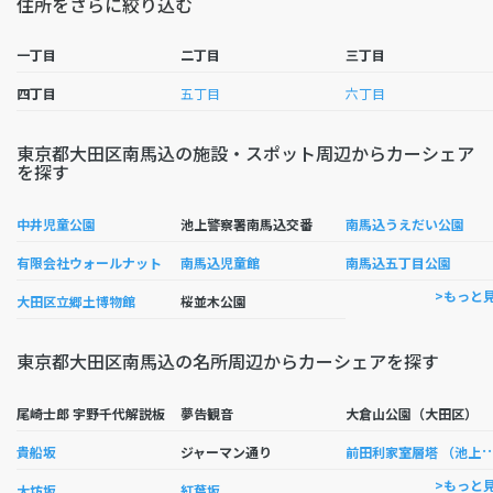
住所をさらに絞り込む
一丁目
二丁目
三丁目
四丁目
五丁目
六丁目
東京都大田区南馬込の施設・スポット周辺からカーシェア
を探す
中井児童公園
池上警察署南馬込交番
南馬込うえだい公園
有限会社ウォールナット
南馬込児童館
南馬込五丁目公園
>もっと
大田区立郷土博物館
桜並木公園
東京都大田区南馬込の名所周辺からカーシェアを探す
尾崎士郎 宇野千代解説板
夢告観音
大倉山公園（大田区）
田利家室層塔 （池
貴船坂
ジャーマン通り
>もっと
大坊坂
紅葉坂