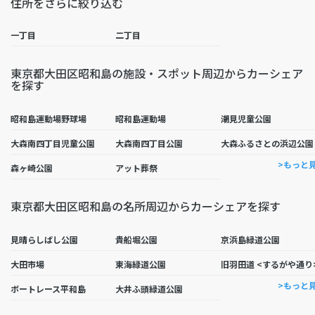
住所をさらに絞り込む
一丁目
二丁目
東京都大田区昭和島の施設・スポット周辺からカーシェア
を探す
昭和島運動場野球場
昭和島運動場
潮見児童公園
大森南四丁目児童公園
大森南四丁目公園
大森ふるさとの浜辺公園
>もっと
森ヶ崎公園
アット葬祭
東京都大田区昭和島の名所周辺からカーシェアを探す
見晴らしばし公園
貴船堀公園
京浜島緑道公園
大田市場
東海緑道公園
旧羽田道 <するがや通り
>もっと
ボートレース平和島
大井ふ頭緑道公園