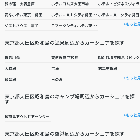
テ
旅の宿 大森倉庫
ホテルコムズ大田市場
ホ
テルＪＡＬシティ羽田 東京 ウエストウイング
テル
変なホテル東京 羽田
Ｔ
マークシティホテル東京大森
>もっと
ゲストハウス 扇子
東京都大田区昭和島の温泉周辺からカーシェアを探す
I
新呑川湯
天然温泉 平和島
大森湯
宝湯
第二天狗湯
>もっと
観音湯
玉の湯
東京都大田区昭和島のキャンプ場周辺からカーシェアを探
す
>もっと
城南島アウトドアセンター
東京都大田区昭和島の空港周辺からカーシェアを探す