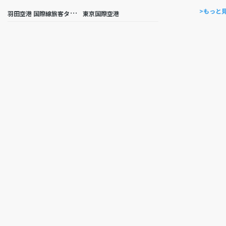
羽
田空港 国際線旅客ターミナル
>もっと
東京国際空港