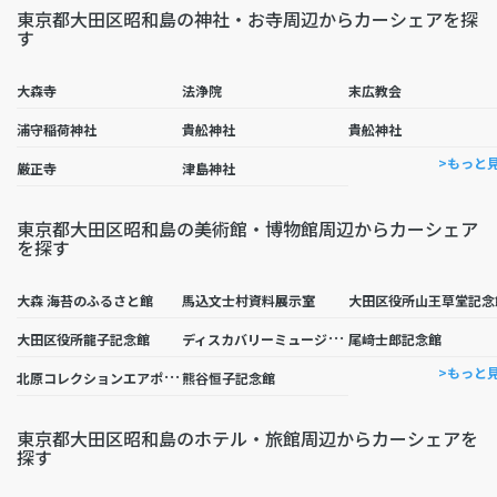
東京都大田区昭和島の神社・お寺周辺からカーシェアを探
す
大森寺
法浄院
末広教会
浦守稲荷神社
貴舩神社
貴舩神社
>もっと
厳正寺
津島神社
東京都大田区昭和島の美術館・博物館周辺からカーシェア
を探す
大森 海苔のふるさと館
馬込文士村資料展示室
大田区役所山王草堂記念
デ
ィスカバリーミュージアム
大田区役所龍子記念館
尾﨑士郎記念館
北
原コレクションエアポートギャラリー
>もっと
熊谷恒子記念館
東京都大田区昭和島のホテル・旅館周辺からカーシェアを
探す