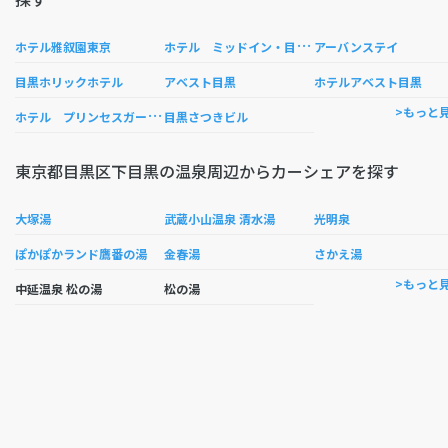
ホ
テル ミッドイン・目黒駅前
ホテル雅叙園東京
アーバンステイ
目黒ホリックホテル
アベスト目黒
ホテルアベスト目黒
ホ
テル プリンセスガーデン
>もっと
目黒さつきビル
東京都目黒区下目黒の温泉周辺からカーシェアを探す
大塚湯
武蔵小山温泉 清水湯
光明泉
ぽかぽかランド鷹番の湯
金春湯
さかえ湯
>もっと
中延温泉 松の湯
松の湯