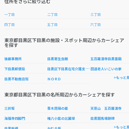
住所をさらに絞り込む
一丁目
二丁目
三丁目
四丁目
五丁目
六丁目
東京都目黒区下目黒の施設・スポット周辺からカーシェア
を探す
後藤事務所
目黒寄生虫館
五百羅漢寺目黒霊廟
目
黒区下目黒在宅介護支援センター
下目黒郵便局
田道老人いこいの家
>もっと
目黒不動商店街
ＮＯＲＤ
東京都目黒区下目黒の名所周辺からカーシェアを探す
三折坂
青木昆陽の墓
天恩山 五百羅漢寺
海福寺四脚門
権八小紫の比翼塚
目黒競馬場跡碑
>もっと
目黒新橋
かむろ坂