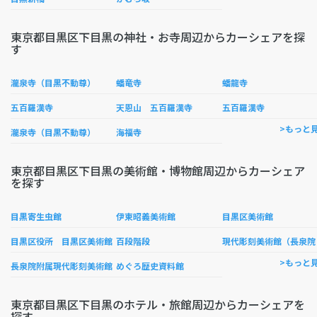
東京都目黒区下目黒の神社・お寺周辺からカーシェアを探
す
瀧泉寺（目黒不動尊）
蟠竜寺
蟠龍寺
五百羅漢寺
天恩山 五百羅漢寺
五百羅漢寺
>もっと
瀧泉寺（目黒不動尊）
海福寺
東京都目黒区下目黒の美術館・博物館周辺からカーシェア
を探す
目黒寄生虫館
伊東昭義美術館
目黒区美術館
代
目黒区役所 目黒区美術館
百段階段
>もっと
長泉院附属現代彫刻美術館
めぐろ歴史資料館
東京都目黒区下目黒のホテル・旅館周辺からカーシェアを
探す