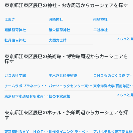
東京都江東区辰巳の神社・お寺周辺からカーシェアを探す
江東寺
洲崎神社
州崎神社
繁榮稲荷神社
繁栄稲荷神社
二社神社
>もっと
牡丹住吉神社
大関力士碑
東京都江東区辰巳の美術館・博物館周辺からカーシェアを
探す
ＨＩものづくり館 アイ
ガスの科学館
平木浮世絵美術館
チ
ームラボ プラネッツ TOKYO DMM.com
パ
ナソニックセンター東京 リスーピア
京海洋大学 百周年
東
京都下水道局有明水再生センター 見学説明室虹の下水道館
>もっと
虹の下水道館
東京都江東区辰巳のホテル・旅館周辺からカーシェアを探
す
東
京有明ＢＡＹ ＨＯＴＥＬ
創
作ダイニング ラ・ベランダ
パ