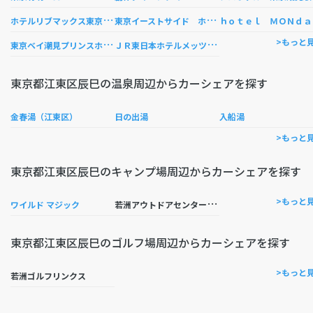
ホ
テルリブマックス東京潮見駅前
東
京イーストサイド ホテル櫂会
ｏｔ
東
京ベイ潮見プリンスホテル
Ｊ
Ｒ東日本ホテルメッツ東京ベイ新木場
>もっと
東京都江東区辰巳の温泉周辺からカーシェアを探す
金春湯（江東区）
日の出湯
入船湯
>もっと
東京都江東区辰巳のキャンプ場周辺からカーシェアを探す
若
洲アウトドアセンター 江東区立若洲公園キャンプ場
>もっと
ワイルド マジック
東京都江東区辰巳のゴルフ場周辺からカーシェアを探す
>もっと
若洲ゴルフリンクス