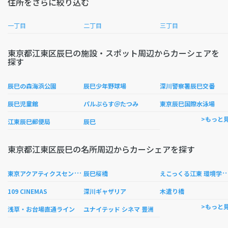
住所をさらに絞り込む
一丁目
二丁目
三丁目
東京都江東区辰巳の施設・スポット周辺からカーシェアを
探す
辰巳の森海浜公園
辰巳少年野球場
深川警察署辰巳交番
辰巳児童館
パルぷらす＠たつみ
東京辰巳国際水泳場
>もっと
江東辰巳郵便局
辰巳
東京都江東区辰巳の名所周辺からカーシェアを探す
東
京アクアティクスセンター
こっくる江東 環境学
辰巳桜橋
109 CINEMAS
深川ギャザリア
木遣り橋
>もっと
浅草・お台場直通ライン
ユナイテッド シネマ 豊洲