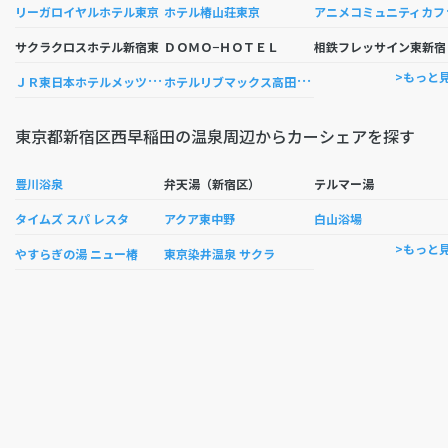
ニメコミュニ
リーガロイヤルホテル東京
ホテル椿山荘東京
鉄
サクラクロスホテル新宿東
ＤＯＭＯ−ＨＯＴＥＬ
Ｊ
Ｒ東日本ホテルメッツ目白
ホ
テルリブマックス高田馬場駅前
>もっと
東京都新宿区西早稲田の温泉周辺からカーシェアを探す
豊川浴泉
弁天湯（新宿区）
テルマー湯
タイムズ スパ レスタ
アクア東中野
白山浴場
>もっと
やすらぎの湯 ニュー椿
東京染井温泉 サクラ