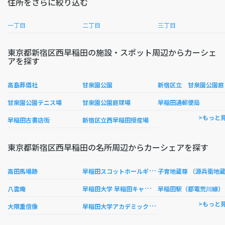
住所をさらに絞り込む
一丁目
二丁目
三丁目
東京都新宿区西早稲田の施設・スポット周辺からカーシェ
アを探す
宿
高島葬儀社
甘泉園公園
甘泉園公園テニス場
甘泉園公園庭球場
早稲田通郵便局
>もっと
早稲田古書店街
新宿区立西早稲田授産場
東京都新宿区西早稲田の名所周辺からカーシェアを探す
早
稲田スコットホールギャラリー
高田馬場跡
子育地蔵尊 （源兵衛地
早
稲田大学 早稲田キャンパス
八雲庵
早稲田駅（都電荒川線）
早
稲田大学アカデミックソリューション
>もっと
大隈重信像