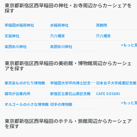
東京都新宿区西早稲田の神社・お寺周辺からカーシェアを
探す
早稲田水稲荷神社
水稲荷神社
亮朝院
天祖神社
穴八幡宮
穴八幡宮
>もっと
高田氷川神社
高田氷川神社
東京都新宿区西早稲田の美術館・博物館周辺からカーシェ
アを探す
早
稲田大学坪内博士記念演劇博物館
東京染ものがたり博物館
日本女子大学成瀬記念館
雑司が谷案内所
新宿区立漱石山房記念館
CAFE SOSEKI
>もっと
オルゴールの小さな博物館
切手の博物館
東京都新宿区西早稲田のホテル・旅館周辺からカーシェア
を探す