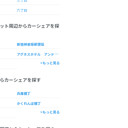
三丁目
六丁目
ット周辺からカーシェアを探
新宿神楽坂郵便局
ア
グネスホテル アンド アパートメンツ東京
>もっと見る
らカーシェアを探す
兵庫横丁
かくれんぼ横丁
>もっと見る