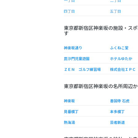
一丁目
二丁目
四丁目
五丁目
東京都新宿区神楽坂の施設・スポ
す
神楽坂通り
ふくねこ堂
毘沙門児童遊園
ホテルゆたか
ＺＥＮ ゴルフ練習場
株式会社ＩＰＣ
東京都新宿区神楽坂の名所周辺か
神楽坂
善国寺 石虎
見番横丁
本多横丁
熱海湯
芸者新道