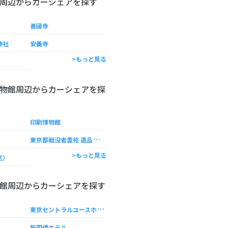
周辺からカーシェアを探す
善國寺
神社
安養寺
>もっと見る
物館周辺からカーシェアを探
印刷博物館
東
京都戦没者霊苑 遺品展示室
>もっと見る
区）
館周辺からカーシェアを探す
東
京セントラルユースホステル
飯田橋ホテル