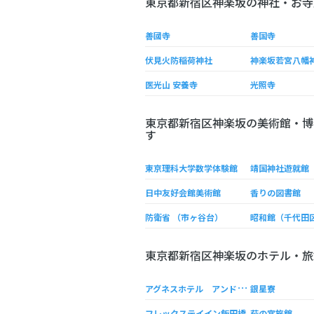
東京都新宿区神楽坂の神社・お寺
善國寺
善国寺
伏見火防稲荷神社
神楽坂若宮八幡
医光山 安養寺
光照寺
東京都新宿区神楽坂の美術館・博
す
東京理科大学数学体験館
靖国神社遊就館
日中友好会館美術館
香りの図書館
防衛省 （市ヶ谷台）
昭和館（千代田
東京都新宿区神楽坂のホテル・旅
ア
グネスホテル アンド アパートメンツ東京
銀星寮
フレックステイイン飯田橋
萩の宮旅館