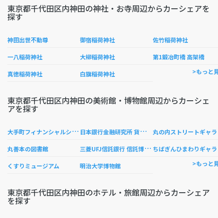
東京都千代田区内神田の神社・お寺周辺からカーシェアを
探す
神田出世不動尊
御宿稲荷神社
佐竹稲荷神社
一八稲荷神社
大柳稲荷神社
第1鍛冶町橋 高架橋
>もっと
真徳稲荷神社
白旗稲荷神社
東京都千代田区内神田の美術館・博物館周辺からカーシェ
アを探す
大
手町フィナンシャルシティ エコミュージアム
日
本銀行金融研究所 貨幣博物館
の
三
菱UFJ信託銀行 信託博物館
ば
丸善本の図書館
>もっと
くすりミュージアム
明治大学博物館
東京都千代田区内神田のホテル・旅館周辺からカーシェア
を探す