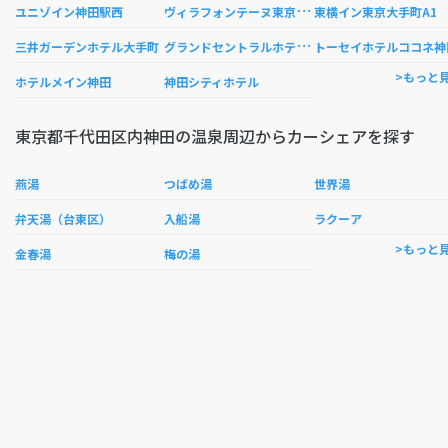
ヴ
ィラフォンテーヌ東京大手町
ユニゾイン神田駅西
東横イン東京大手町A1
グ
ランドセントラルホテル＜東京都＞
三井ガーデンホテル大手町
トーセイホテルココネ神
>もっと
ホテルメイン神田
神田シティホテル
東京都千代田区内神田の温泉周辺からカーシェアを探す
燕湯
つばめ湯
世界湯
弁天湯（台東区）
入船湯
ラクーア
>もっと
金春湯
梅の湯