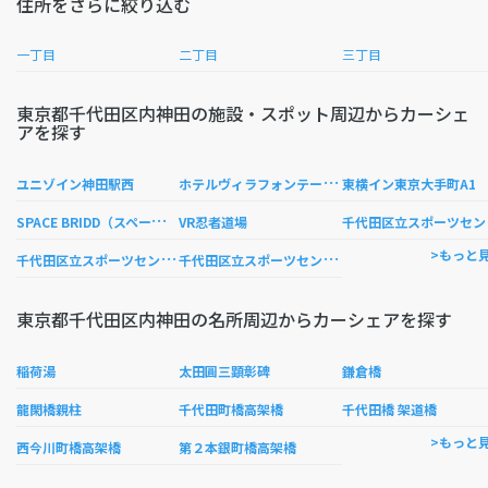
住所をさらに絞り込む
一丁目
二丁目
三丁目
東京都千代田区内神田の施設・スポット周辺からカーシェ
アを探す
ホ
テルヴィラフォンテーヌ東京大手町
ユニゾイン神田駅西
東横イン東京大手町A1
S
PACE BRIDD（スペースブリッド）
代
VR忍者道場
千
代田区立スポーツセンター 温水プール
千
代田区立スポーツセンタープール
>もっと
東京都千代田区内神田の名所周辺からカーシェアを探す
稲荷湯
太田圓三顕彰碑
鎌倉橋
龍閑橋親柱
千代田町橋高架橋
千代田橋 架道橋
>もっと
西今川町橋高架橋
第２本銀町橋高架橋