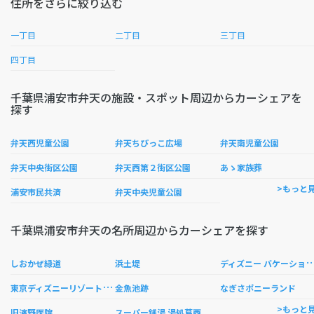
住所をさらに絞り込む
一丁目
二丁目
三丁目
四丁目
千葉県浦安市弁天の施設・スポット周辺からカーシェアを
探す
弁天西児童公園
弁天ちびっこ広場
弁天南児童公園
弁天中央街区公園
弁天西第２街区公園
あゝ家族葬
>もっと
浦安市民共済
弁天中央児童公園
千葉県浦安市弁天の名所周辺からカーシェアを探す
ィズニー バケーション クラブ 舞浜モデル
しおかぜ緑道
浜土堤
東
京ディズニーリゾート ウェルカムセンター
金魚池跡
なぎさポニーランド
>もっと
旧濱野医院
スーパー銭湯 湯処葛西