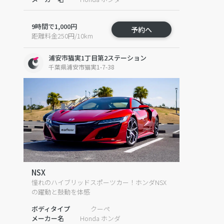
9時間で1,000円
予約へ
距離料金250円/10km
浦安市猫実1丁目第2ステーション
千葉県浦安市猫実1-7-38
NSX
憧れのハイブリッドスポーツカー！ホンダNSX
の躍動と鼓動を体感
ボディタイプ
クーペ
メーカー名
Honda ホンダ