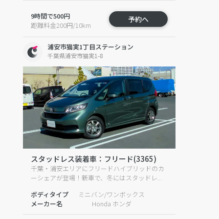
9時間で500円
予約へ
距離料金200円/10km
浦安市猫実1丁目ステーション
千葉県浦安市猫実1-8
スタッドレス装着車：フリード(3365)
千葉・浦安エリアにフリードハイブリッドのカ
ーシェアが登場！新車で、冬にはスタッドレ...
ボディタイプ
ミニバン/ワンボックス
メーカー名
Honda ホンダ