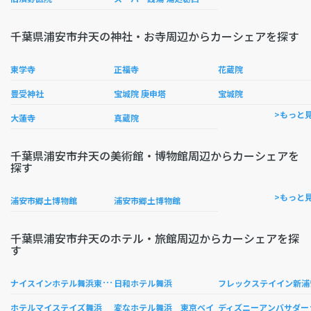
千葉県浦安市弁天の神社・お寺周辺からカーシェアを探す
東学寺
正福寺
花蔵院
豊受神社
宝城院 庚申塔
宝城院
>もっと
大蓮寺
真蔵院
千葉県浦安市弁天の美術館・博物館周辺からカーシェアを
探す
>もっと
浦安市郷土博物館
浦安市郷土博物館
千葉県浦安市弁天のホテル・旅館周辺からカーシェアを探
す
ナ
イスインホテル舞浜東京ベイ〜Ｐｒｅｍｉｕｍ〜
日和ホテル舞浜
フレックステイイン新浦
ィズ
ホテルマイステイズ舞浜
変なホテル舞浜 東京ベイ