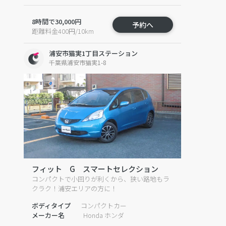
8時間で30,000円
予約へ
距離料金400円/10km
浦安市猫実1丁目ステーション
千葉県浦安市猫実1-8
フィット G スマートセレクション
コンパクトで小回りが利くから、狭い路地もラ
クラク！浦安エリアの方に！
ボディタイプ
コンパクトカー
メーカー名
Honda ホンダ