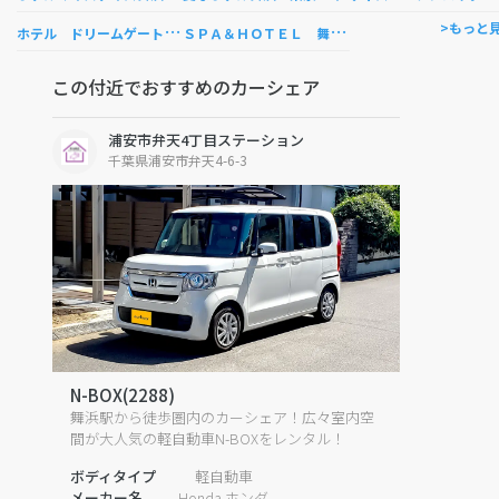
ホ
テル ドリームゲート舞浜
Ｓ
ＰＡ＆ＨＯＴＥＬ 舞浜ユーラシア
>もっと
この付近でおすすめのカーシェア
浦安市弁天4丁目ステーション
千葉県浦安市弁天4-6-3
N-BOX(2288)
舞浜駅から徒歩圏内のカーシェア！広々室内空
間が大人気の軽自動車N-BOXをレンタル！
ボディタイプ
軽自動車
メーカー名
Honda ホンダ