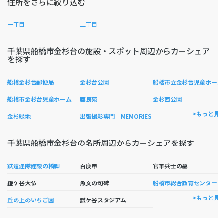
住所をさらに絞り込む
一丁目
二丁目
千葉県船橋市金杉台の施設・スポット周辺からカーシェア
を探す
船橋金杉台郵便局
金杉台公園
船橋市立金杉台児童ホー
船橋市金杉台児童ホーム
藤良苑
金杉西公園
>もっと
金杉緑地
出張撮影専門 MEMORIES
千葉県船橋市金杉台の名所周辺からカーシェアを探す
鉄道連隊建設の橋脚
百庚申
官軍兵士の墓
橋市
鎌ケ谷大仏
魚文の句碑
>もっと
丘の上のいちご園
鎌ケ谷スタジアム