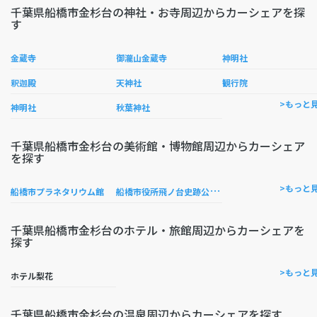
千葉県船橋市金杉台の神社・お寺周辺からカーシェアを探
す
金蔵寺
御瀧山金蔵寺
神明社
釈迦殿
天神社
観行院
>もっと
神明社
秋葉神社
千葉県船橋市金杉台の美術館・博物館周辺からカーシェア
を探す
船
橋市役所飛ノ台史跡公園博物館
>もっと
船橋市プラネタリウム館
千葉県船橋市金杉台のホテル・旅館周辺からカーシェアを
探す
>もっと
ホテル梨花
千葉県船橋市金杉台の温泉周辺からカーシェアを探す