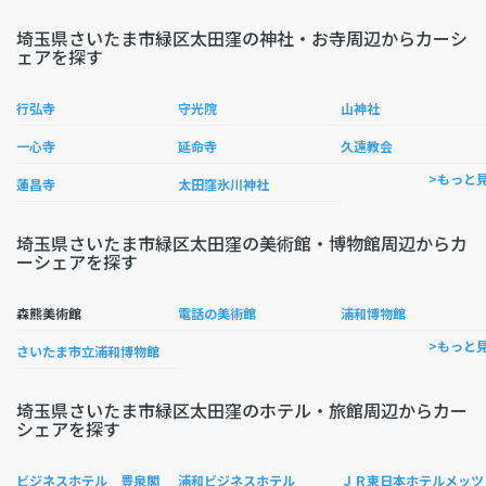
埼玉県さいたま市緑区太田窪の神社・お寺周辺からカーシ
ェアを探す
行弘寺
守光院
山神社
一心寺
延命寺
久遠教会
>もっと
蓮昌寺
太田窪氷川神社
埼玉県さいたま市緑区太田窪の美術館・博物館周辺からカ
ーシェアを探す
森熊美術館
電話の美術館
浦和博物館
>もっと
さいたま市立浦和博物館
埼玉県さいたま市緑区太田窪のホテル・旅館周辺からカー
シェアを探す
Ｒ
ビジネスホテル 豊泉閣
浦和ビジネスホテル