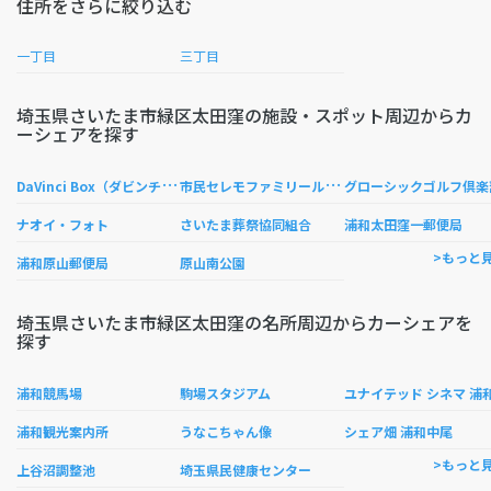
住所をさらに絞り込む
一丁目
三丁目
埼玉県さいたま市緑区太田窪の施設・スポット周辺からカ
ーシェアを探す
D
aVinci Box（ダビンチボックス）
市
民セレモファミリールームさいたま
グローシックゴルフ倶楽
ナオイ・フォト
さいたま葬祭協同組合
浦和太田窪一郵便局
>もっと
浦和原山郵便局
原山南公園
埼玉県さいたま市緑区太田窪の名所周辺からカーシェアを
探す
浦和競馬場
駒場スタジアム
ユナイテッド シネマ 浦
浦和観光案内所
うなこちゃん像
シェア畑 浦和中尾
>もっと
上谷沼調整池
埼玉県民健康センター