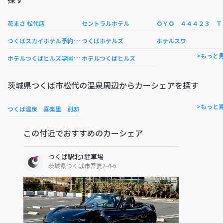
ＹＯ 
花まさ 松代店
セントラルホテル
つ
くばスカイホテル予約センター
つくばホテルズ
ホテルスワ
ホ
テルつくばヒルズ学園西大通り店
>もっと
ホテルつくばヒルズ
茨城県つくば市松代の温泉周辺からカーシェアを探す
>もっと
つくば温泉 喜楽里 別邸
この付近でおすすめのカーシェア
つくば駅北1駐車場
茨城県つくば市吾妻2-4-6