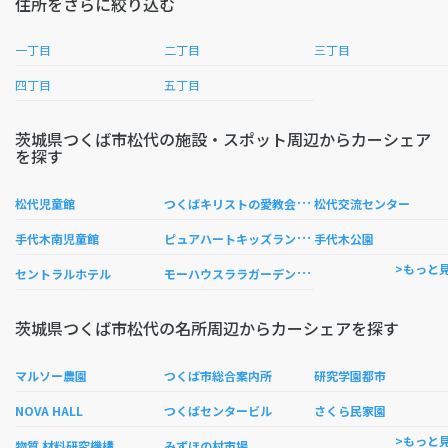
住所をさらに絞り込む
一丁目
二丁目
三丁目
四丁目
五丁目
茨城県つくば市松代の施設・スポット周辺からカーシェア
を探す
つ
くばキリストの愛教会 （츠쿠바 그리스도의 사랑 교회）
松代児童館
松代交流センター
ピ
ュアハートキッズランドLALAガーデンつくば
手代木南児童館
手代木公園
モ
ーハウスララガーデンつくばショップ
>もっと
セントラルホテル
茨城県つくば市松代の名所周辺からカーシェアを探す
マルソー農園
つくば市総合案内所
研究学園都市
NOVA HALL
つくばセンタービル
さくら民家園
>もっと
物質 材料研究機構
みずほの村市場