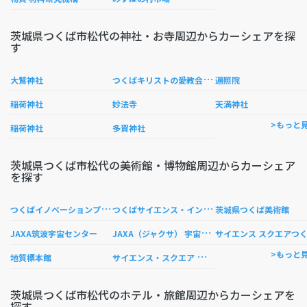
茨城県つくば市松代の神社・お寺周辺からカーシェアを探
す
つ
くばキリストの愛教会 （츠쿠바 그리스도의 사랑 교회）
大鷲神社
遍照院
稲荷神社
妙法寺
天満神社
>もっと
稲荷神社
多賀神社
茨城県つくば市松代の美術館・博物館周辺からカーシェア
を探す
つ
くばイノベーションプラザ
つ
くばサイエンス・インフォメーションセンター
茨城県つくば美術館
J
AXA（ジャクサ） 宇宙航空研究開発機構 筑波宇宙センター
JAXA筑波宇宙センター
サイエンス スクエアつ
サ
イエンス・スクエア つくば
>もっと
地質標本館
茨城県つくば市松代のホテル・旅館周辺からカーシェアを
探す