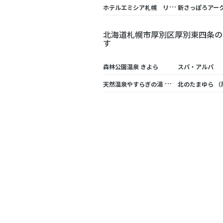
ホ
テルエミシア札幌 リラクゼーション スパ・アルパ
北海道札幌市厚別区厚別東四条の
す
森林公園温泉 きよら
スパ・アルパ
天
然温泉やすらぎの湯 北のたまゆら 厚別
北のたまゆら （