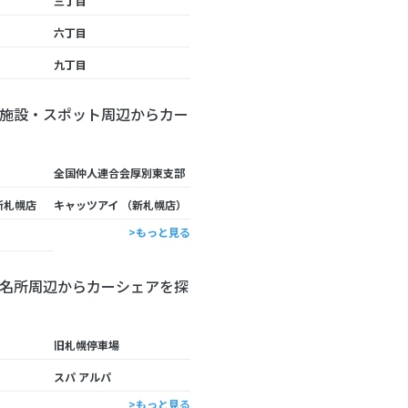
三丁目
六丁目
九丁目
施設・スポット周辺からカー
全国仲人連合会厚別東支部
新札幌店
キャッツアイ （新札幌店）
>もっと見る
名所周辺からカーシェアを探
旧札幌停車場
スパ アルパ
>もっと見る