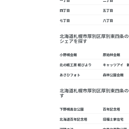
一丁目
二丁目
四丁目
五丁目
七丁目
八丁目
北海道札幌市厚別区厚別東四条の
シェアを探す
小野幌会館
原始林会館
北の紙工房 紙びより
キャッツアイ 
あさひフォト
森林公園会館
北海道札幌市厚別区厚別東四条の
す
下野幌高台公園
百年記念塔
北海道百年記念塔
旧福士家住宅