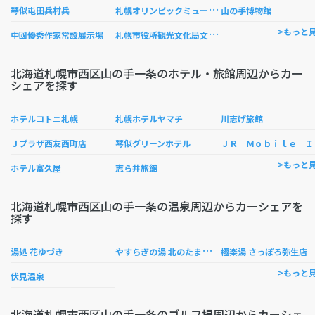
札
幌オリンピックミュージアム
琴似屯田兵村兵
山の手博物館
札
幌市役所観光文化局文化部手稲記念館
>もっと
中國優秀作家常設展示場
北海道札幌市西区山の手一条のホテル・旅館周辺からカー
シェアを探す
ホテルコトニ札幌
札幌ホテルヤマチ
川志げ旅館
Ｒ Ｍ
Ｊプラザ西友西町店
琴似グリーンホテル
>もっと
ホテル富久屋
志ら井旅館
北海道札幌市西区山の手一条の温泉周辺からカーシェアを
探す
や
すらぎの湯 北のたまゆら （桑園店）
湯処 花ゆづき
極楽湯 さっぽろ弥生店
>もっと
伏見温泉
北海道札幌市西区山の手一条のゴルフ場周辺からカーシェ