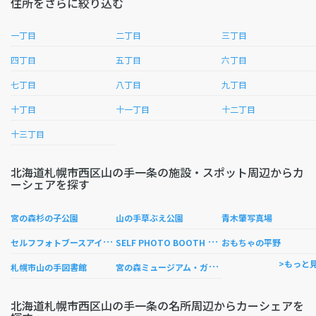
住所をさらに絞り込む
一丁目
二丁目
三丁目
四丁目
五丁目
六丁目
七丁目
八丁目
九丁目
十丁目
十一丁目
十二丁目
十三丁目
北海道札幌市西区山の手一条の施設・スポット周辺からカ
ーシェアを探す
宮の森杉の子公園
山の手草ぶえ公園
青木肇写真場
セ
ルフフォトブースアイシャ
S
ELF PHOTO BOOTH aisya（セルフフォトブース アイシャ）
おもちゃの平野
宮
の森ミュージアム・ガーデン
>もっと
札幌市山の手図書館
北海道札幌市西区山の手一条の名所周辺からカーシェアを