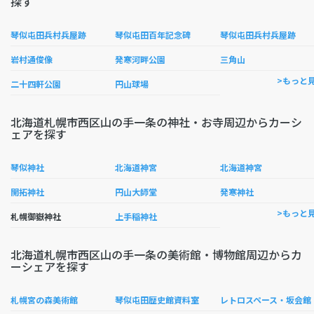
探す
琴似屯田兵村兵屋跡
琴似屯田百年記念碑
琴似屯田兵村兵屋跡
岩村通俊像
発寒河畔公園
三角山
>もっと
二十四軒公園
円山球場
北海道札幌市西区山の手一条の神社・お寺周辺からカーシ
ェアを探す
琴似神社
北海道神宮
北海道神宮
開拓神社
円山大師堂
発寒神社
>もっと
札幌御嶽神社
上手稲神社
北海道札幌市西区山の手一条の美術館・博物館周辺からカ
ーシェアを探す
札幌宮の森美術館
琴似屯田歴史館資料室
レトロスペース・坂会館