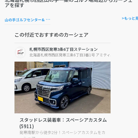
アを探す
山
の手ゴルフセンター& 山の手バッティングセンター
>もっと
この付近でおすすめのカーシェア
札幌市西区発寒3条6丁目ステーション
北海道札幌市西区発寒三条6丁目3番1号 アミティエ
スタッドレス装着車：スペーシアカスタム
(5911)
発寒南駅から徒歩2分！スペーシアカスタムをカ