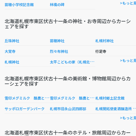
>もっと
苗穂小学校記念館
林檎の碑
北海道札幌市東区伏古十一条の神社・お寺周辺からカーシ
ェアを探す
丘珠神社
苗穂神社
札幌村神社
大覚寺
烈々布神社
行足寺
太
平こどもの家（札幌北部教会）
>もっと
札幌神社
北海道札幌市東区伏古十一条の美術館・博物館周辺からカ
ーシェアを探す
雪
印メグミルク 酪農と乳の歴史館・札幌工場
雪
印メグミルク 酪農と乳の歴史館
札幌村郷土記念館
幌開拓使麦酒醸造所
サッポロガーデンパーク
札幌市旧永山武四郎邸
>もっと
北海道札幌市東区伏古十一条のホテル・旅館周辺からカー