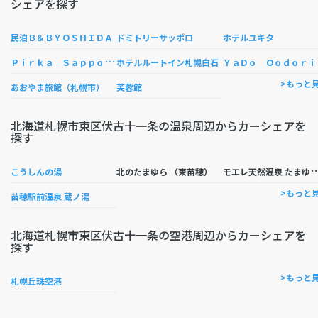
シェアを探す
民泊Ｂ＆ＢＹＯＳＨＩＤＡ
ドミトリーサッポロ
ホテルユキタ
Ｐ
ｉｒｋａ Ｓａｐｐｏｒｏ
ａＤ
ホテルルートイン札幌白石
>もっと
あおやま旅館（札幌市）
芙蓉館
北海道札幌市東区伏古十一条の温泉周辺からカーシェアを
探す
エレ天然温泉 たま
こうしんの湯
北のたまゆら （東苗穂）
>もっと
苗穂駅前温泉 蔵ノ湯
北海道札幌市東区伏古十一条の空港周辺からカーシェアを
探す
>もっと
札幌丘珠空港