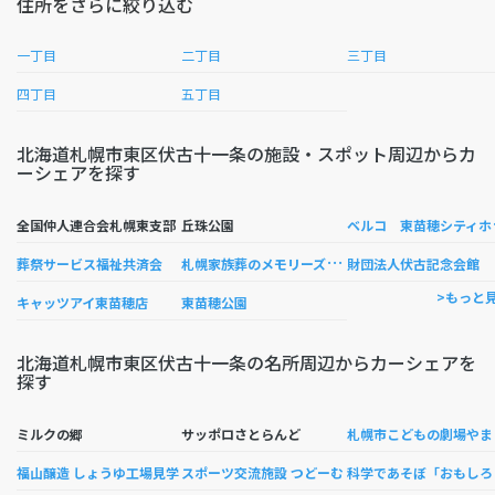
住所をさらに絞り込む
一丁目
二丁目
三丁目
四丁目
五丁目
北海道札幌市東区伏古十一条の施設・スポット周辺からカ
ーシェアを探す
ルコ
全国仲人連合会札幌東支部
丘珠公園
札
幌家族葬のメモリーズてんそう
葬祭サービス福祉共済会
財団法人伏古記念会館
>もっと
キャッツアイ東苗穂店
東苗穂公園
北海道札幌市東区伏古十一条の名所周辺からカーシェアを
探す
幌
ミルクの郷
サッポロさとらんど
学で
福山醸造 しょうゆ工場見学
スポーツ交流施設 つどーむ