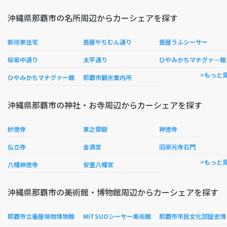
沖縄県那覇市の名所周辺からカーシェアを探す
新垣家住宅
壺屋やちむん通り
壺屋うふシーサー
桜坂中通り
太平通り
ひやみかちマチグァ－館
>もっと
ひやみかちマチグァー館
那覇市観光案内所
沖縄県那覇市の神社・お寺周辺からカーシェアを探す
妙徳寺
東之御嶽
神徳寺
仏立寺
金満宮
旧崇元寺石門
>もっと
八幡神徳寺
安里八幡宮
沖縄県那覇市の美術館・博物館周辺からカーシェアを探す
覇
那覇市立壷屋焼物博物館
MITSUOシーサー美術館