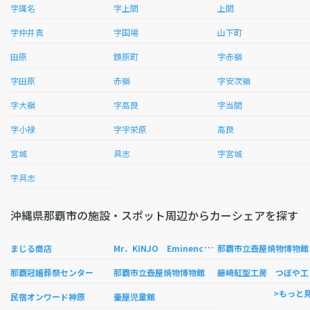
字識名
字上間
上間
字仲井真
字国場
山下町
田原
鏡原町
字赤嶺
字田原
赤嶺
字安次嶺
字大嶺
字高良
字当間
字小禄
字宇栄原
高良
宮城
具志
字宮城
字具志
沖縄県那覇市の施設・スポット周辺からカーシェアを探す
M
r．KINJO Eminence inn Makishi
まじる商店
那覇市立壺屋焼物博物館
崎
那覇冠婚葬祭センター
那覇市立壺屋焼物博物館
>もっと
民宿オンワード神原
壷屋児童館