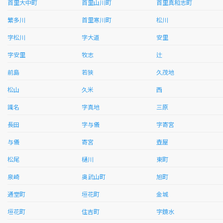
首里大中町
首里山川町
首里真和志町
繁多川
首里寒川町
松川
字松川
字大道
安里
字安里
牧志
辻
前島
若狭
久茂地
松山
久米
西
識名
字真地
三原
長田
字与儀
字寄宮
与儀
寄宮
壺屋
松尾
樋川
東町
泉崎
奥武山町
旭町
通堂町
垣花町
金城
垣花町
住吉町
字鏡水