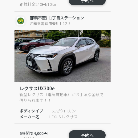
予約へ
距離料金240円/10km
那覇市壺川1丁目ステーション
沖縄県那覇市壺川1-12-8
レクサスUX300e
新型レクサス（電気自動車）がお手頃な金額で
借りられます！！
ボディタイプ
SUV/クロカン
メーカー名
LEXUS レクサス
6時間で4,000円
予約へ