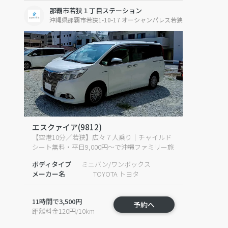
那覇市若狭１丁目ステーション
沖縄県那覇市若狭1-10-17 オーシャンパレス若狭
エスクァイア(9812)
【空港10分／若狭】広々７人乗り｜チャイルド
シート無料・平日9,000円〜で沖縄ファミリー旅
ボディタイプ
ミニバン/ワンボックス
メーカー名
TOYOTA トヨタ
11時間で3,500円
予約へ
距離料金120円/10km