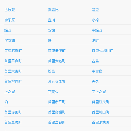
古波蔵
真嘉比
楚辺
宇栄原
壺川
小禄
銘苅
安謝
字銘苅
字安謝
曙
港町
首里石嶺町
首里儀保町
首里久場川町
首里平良町
首里大名町
古島
首里末吉町
松島
字古島
首里桃原町
おもろまち
天久
上之屋
字天久
字上之屋
泊
首里赤平町
首里汀良町
首里赤田町
首里鳥堀町
首里崎山町
首里金城町
首里当蔵町
首里池端町