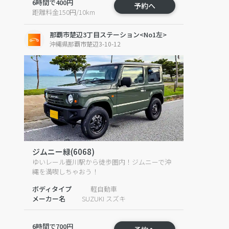
6時間で400円
予約へ
距離料金150円/10km
那覇市楚辺3丁目ステーション<No1左>
沖縄県那覇市楚辺3-10-12
ジムニー緑(6068)
ゆいレール壺川駅から徒歩圏内！ジムニーで沖
縄を満喫しちゃおう！
ボディタイプ
軽自動車
メーカー名
SUZUKI スズキ
6時間で700円