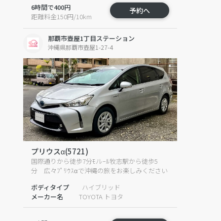
6時間で400円
予約へ
距離料金150円/10km
那覇市壺屋1丁目ステーション
沖縄県那覇市壺屋1-27-4
プリウスα(5721)
国際通りから徒歩7分ﾓﾉﾚｰﾙ牧志駅から徒歩5
分 広々ﾌﾟﾘｳｽαで沖縄の旅をお楽しみください
ボディタイプ
ハイブリッド
メーカー名
TOYOTA トヨタ