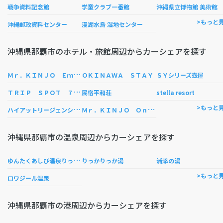
戦争資料記念館
学童クラブ一番館
沖縄県立博物館 美術館
>もっと
沖縄郵政資料センター
漫湖水鳥 湿地センター
沖縄県那覇市のホテル・旅館周辺からカーシェアを探す
Ｍ
ｒ．ＫＩＮＪＯ Ｅｍｉｎｅｎｃｅ ｉｎｎ Ｍａｋｉｓｈｉ
ＯＫＩＮＡＷＡ ＳＴＡＹ
ＳＹシリーズ壺屋
Ｔ
ＲＩＰ ＳＰＯＴ ７７４
民宿平和荘
stella resort
ハ
イアットリージェンシー那覇沖縄
Ｍ
ｒ．ＫＩＮＪＯ ＯｎｅＳｔｙｌｅＭａｋｉｓｈｉ
>もっと
沖縄県那覇市の温泉周辺からカーシェアを探す
ゆ
んたくあしび温泉りっかりっか湯
りっかりっか湯
浦添の湯
>もっと
ロワジール温泉
沖縄県那覇市の港周辺からカーシェアを探す