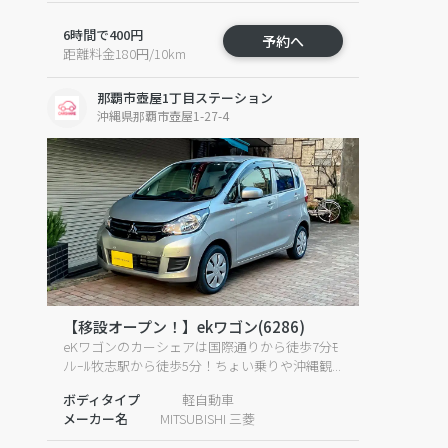
6時間で400円
予約へ
距離料金180円/10km
那覇市壺屋1丁目ステーション
沖縄県那覇市壺屋1-27-4
【移設オープン！】ekワゴン(6286)
eKワゴンのカーシェアは国際通りから徒歩7分ﾓ
ﾉﾚｰﾙ牧志駅から徒歩5分！ちょい乗りや沖縄観...
ボディタイプ
軽自動車
メーカー名
MITSUBISHI 三菱