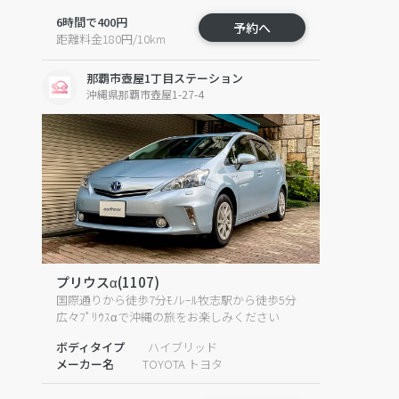
6時間で400円
予約へ
距離料金180円/10km
那覇市壺屋1丁目ステーション
沖縄県那覇市壺屋1-27-4
プリウスα(1107)
国際通りから徒歩7分ﾓﾉﾚｰﾙ牧志駅から徒歩5分
広々ﾌﾟﾘｳｽαで沖縄の旅をお楽しみください
ボディタイプ
ハイブリッド
メーカー名
TOYOTA トヨタ