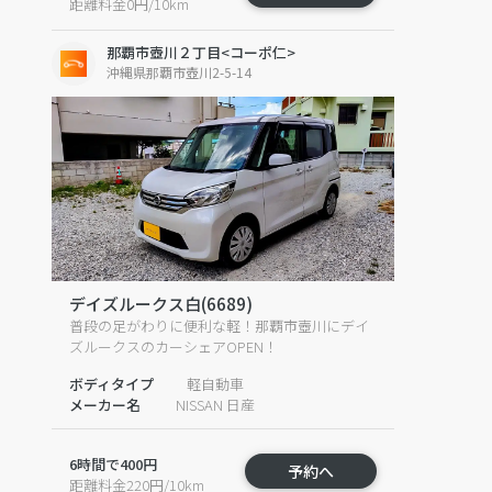
距離料金0円/10km
那覇市壺川２丁目<コーポ仁>
沖縄県那覇市壺川2-5-14
デイズルークス白(6689)
普段の足がわりに便利な軽！那覇市壺川にデイ
ズルークスのカーシェアOPEN！
ボディタイプ
軽自動車
メーカー名
NISSAN 日産
6時間で400円
予約へ
距離料金220円/10km