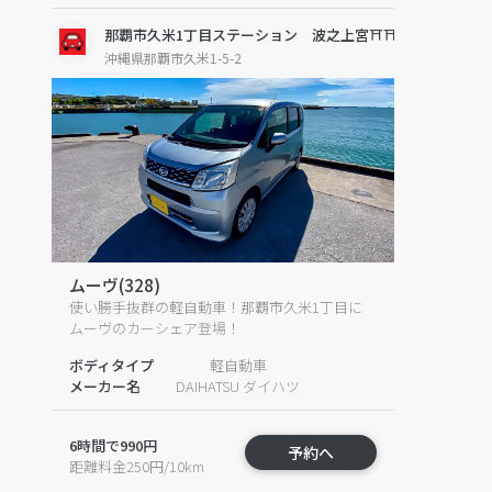
那覇市久米1丁目ステーション 波之上宮⛩️⛩️⛩️
沖縄県那覇市久米1-5-2
ムーヴ(328)
使い勝手抜群の軽自動車！那覇市久米1丁目に
ムーヴのカーシェア登場！
ボディタイプ
軽自動車
メーカー名
DAIHATSU ダイハツ
6時間で990円
予約へ
距離料金250円/10km