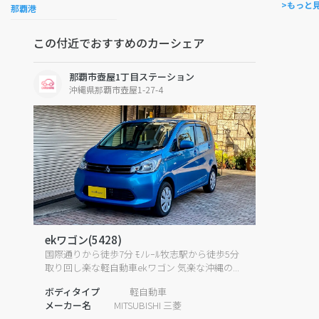
>もっと
那覇港
この付近でおすすめのカーシェア
那覇市壺屋1丁目ステーション
沖縄県那覇市壺屋1-27-4
ekワゴン(5428)
国際通りから徒歩7分 ﾓﾉﾚｰﾙ牧志駅から徒歩5分
取り回し楽な軽自動車ekワゴン 気楽な沖縄の...
ボディタイプ
軽自動車
メーカー名
MITSUBISHI 三菱