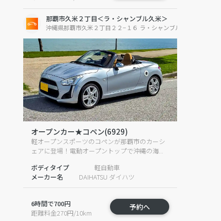
那覇市久米２丁目＜ラ・シャンブル久米＞
沖縄県那覇市久米２丁目２２−１６ ラ・シャンブル久米
オープンカー★コペン(6929)
軽オープンスポーツのコペンが那覇市のカーシ
ェアに登場！電動オープントップで沖縄の海...
ボディタイプ
軽自動車
メーカー名
DAIHATSU ダイハツ
6時間で700円
予約へ
距離料金270円/10km