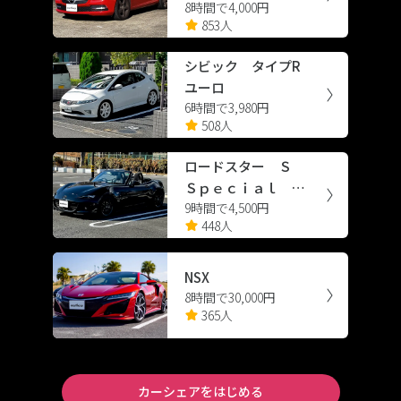
8時間で4,000円
シエンシー スポーツ
853人
シビック タイプR
ユーロ
6時間で3,980円
508人
ロードスター Ｓ
Ｓｐｅｃｉａｌ Ｐ
9時間で4,500円
ａｃｋａｇｅ
448人
NSX
8時間で30,000円
365人
カーシェアをはじめる