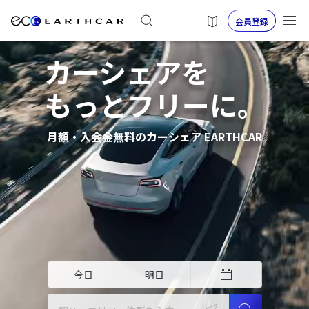
会員登録
カーシェアを
もっとフリーに。
月額・入会金無料のカーシェア EARTHCAR
今日
明日