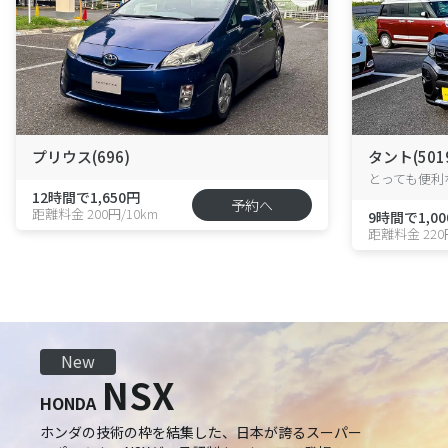
プリウス(696)
タント(501
12時間で1,650円
予約へ
距離料金 200円/10km
9時間で1,00
距離料金 220
New
NSX
HONDA
ホンダの技術の枠を結集した、日本が誇るスーパー