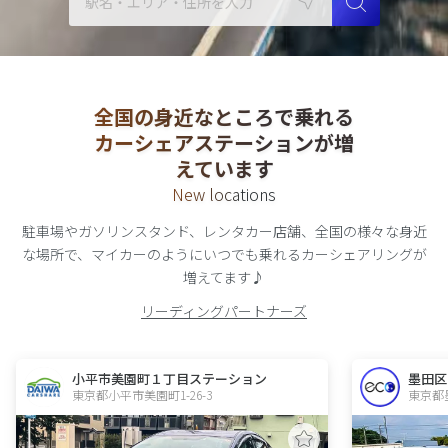
全国の身近なところで乗れる
カーシェアステーションが増
えています
New locations
駐車場やガソリンスタンド、レンタカー店舗、全国の様々な身近
な場所で、
マイカーのようにいつでも乗れる
カーシェアリング
が
増えてます♪
リーディングパートナーズ
小平市美園町１丁目ステーション
墨田区
東京都小平市美園町1-26-3  
東京都墨